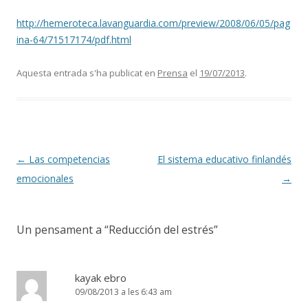
http://hemeroteca.lavanguardia.com/preview/2008/06/05/pag
ina-64/71517174/pdf.html
Aquesta entrada s'ha publicat en
Prensa
el
19/07/2013
.
Navegació per les entrades
←
Las competencias
El sistema educativo finlandés
emocionales
→
Un pensament a “
Reducción del estrés
”
kayak ebro
09/08/2013 a les 6:43 am